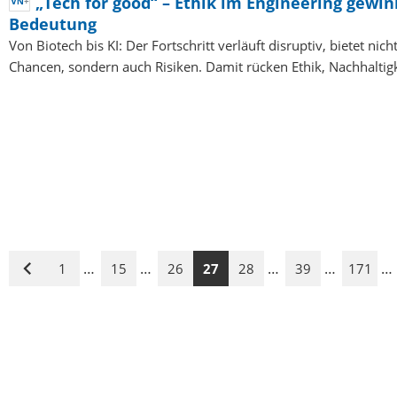
„Tech for good“ – Ethik im Engineering gewin
Bedeutung
Von Biotech bis KI: Der Fortschritt verläuft disruptiv, bietet nich
Chancen, sondern auch Risiken. Damit rücken Ethik, Nachhaltig
…
…
…
…
…
1
15
26
27
28
39
171
Vorige
Seite