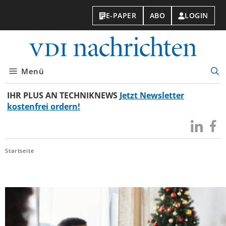
E-PAPER
ABO
LOGIN
VDI-
Nachri
Menü
Suc
öff
IHR PLUS AN TECHNIKNEWS
Jetzt Newsletter
kostenfrei ordern!
Besuchen
Besuc
Sie
Sie
uns
uns
Startseite
bei
bei
LinkedIn
Faceb