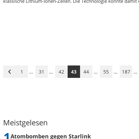
klassische Lithium-Ionen-Zellen. Die Technologie könnte damit
…
…
…
…
…
1
31
42
43
44
55
187
Vorige
Seite
Meistgelesen
Atombomben gegen Starlink