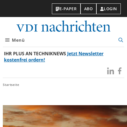
E-PAPER
ABO
LOGIN
VDI-
Nachri
Menü
Suc
öff
IHR PLUS AN TECHNIKNEWS
Jetzt Newsletter
kostenfrei ordern!
Besuchen
Besuc
Sie
Sie
uns
uns
Startseite
bei
bei
LinkedIn
Faceb