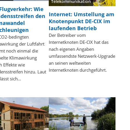
Telekommunikation
Flugverkehr: Wie
Internet: Umstellung am
densstreifen den
Knotenpunkt DE-CIX im
mawandel
laufenden Betrieb
chleunigen
Der Betreiber vom
CO2-bedingten
Internetknoten DE-CIX hat das
awirkung der Luftfahrt
nach eigenen Angaben
t noch einmal die
umfassendste Netzwerk-Upgrade
elte Klimawirkung
an seinen weltweiten
h Effekte wie
Internetknoten durchgeführt.
ensstreifen hinzu. Laut
lässt sich…