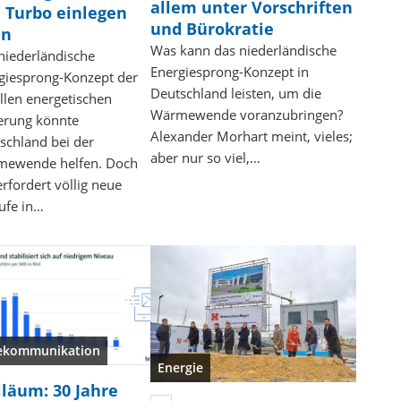
allem unter Vorschriften
 Turbo einlegen
und Bürokratie
nn
Was kann das niederländische
niederländische
Energiesprong-Konzept in
giesprong-Konzept der
Deutschland leisten, um die
ellen energetischen
Wärmewende voranzubringen?
erung könnte
Alexander Morhart meint, vieles;
schland bei der
aber nur so viel,…
ewende helfen. Doch
erfordert völlig neue
ufe in…
ekommunikation
Energie
iläum: 30 Jahre