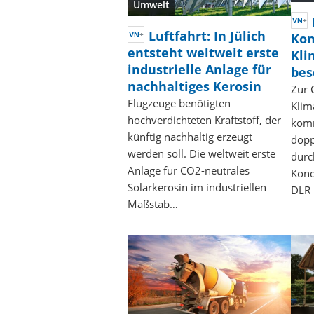
Umwelt
Luftfahrt: In Jülich
Kon
entsteht weltweit erste
Kli
industrielle Anlage für
bes
nachhaltiges Kerosin
Zur 
Flugzeuge benötigten
Klim
hochverdichteten Kraftstoff, der
komm
künftig nachhaltig erzeugt
dopp
werden soll. Die weltweit erste
durc
Anlage für CO2-neutrales
Kond
Solarkerosin im industriellen
DLR 
Maßstab…