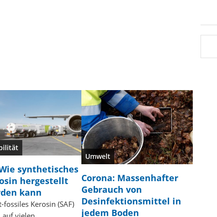
ilität
Umwelt
Wie synthetisches
Corona: Massenhafter
osin hergestellt
Gebrauch von
den kann
Desinfektionsmittel in
-fossiles Kerosin (SAF)
jedem Boden
 auf vielen