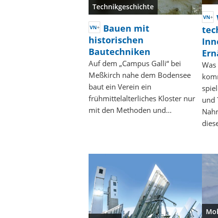
Technikgeschichte
Bauen mit
tec
historischen
Inn
Bautechniken
Ern
Auf dem „Campus Galli“ bei
Was 
Meßkirch nahe dem Bodensee
komm
baut ein Verein ein
spiel
frühmittelalterliches Kloster nur
und 
mit den Methoden und…
Nahr
dies
Mob