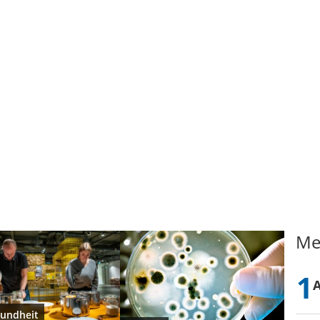
Me
undheit