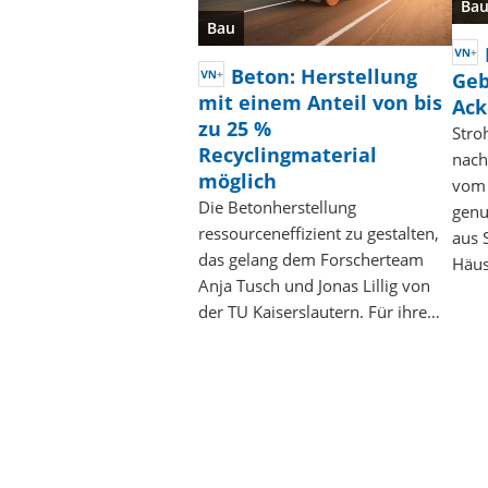
Ba
Bau
Beton: Herstellung
Geb
mit einem Anteil von bis
Ack
zu 25 %
Stro
Recyclingmaterial
nach
möglich
vom 
Die Betonherstellung
genu
ressourceneffizient zu gestalten,
aus 
das gelang dem Forscherteam
Häus
Anja Tusch und Jonas Lillig von
der TU Kaiserslautern. Für ihre…