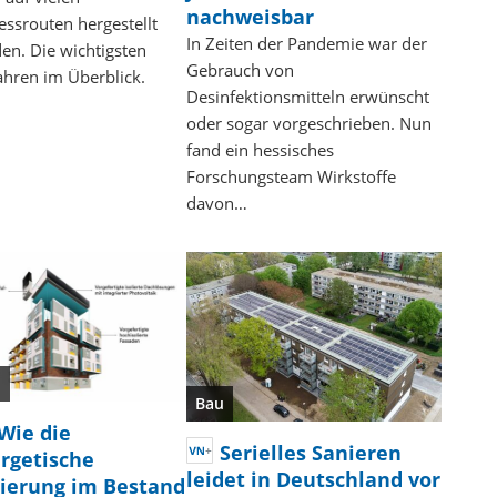
nachweisbar
essrouten hergestellt
In Zeiten der Pandemie war der
en. Die wichtigsten
Gebrauch von
ahren im Überblick.
Desinfektionsmitteln erwünscht
oder sogar vorgeschrieben. Nun
fand ein hessisches
Forschungsteam Wirkstoffe
davon…
u
Bau
Wie die
Serielles Sanieren
rgetische
leidet in Deutschland vor
ierung im Bestand