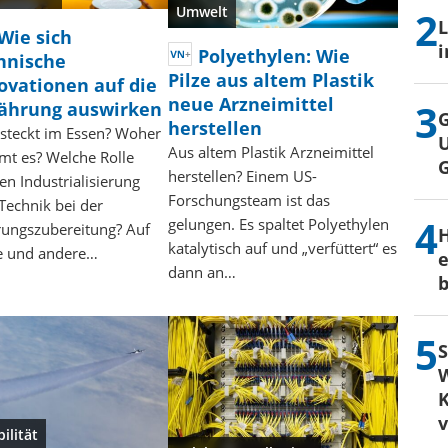
Umwelt
L
Wie sich
i
Polyethylen: Wie
hnische
Pilze aus altem Plastik
ovationen auf die
neue Arzneimittel
ährung auswirken
G
herstellen
steckt im Essen? Woher
U
Aus altem Plastik Arzneimittel
t es? Welche Rolle
herstellen? Einem US-
en Industrialisierung
Forschungsteam ist das
Technik bei der
gelungen. Es spaltet Polyethylen
ungszubereitung? Auf
H
katalytisch auf und „verfüttert“ es
e und andere…
e
dann an…
b
S
W
K
ilität