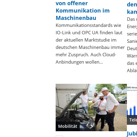
von offener
den
Kommunikation im
ka
Maschinenbau
Das 
Kommunikationsstandards wie
Ener
IO-Link und OPC UA finden laut
seri
der aktuellen Marktstudie im
Sani
deutschen Maschinenbau immer
Deut
mehr Zuspruch. Auch Cloud-
Wärm
Anbindungen wollen…
das 
Ablä
Tel
Mobilität
Jub