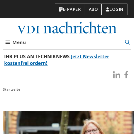
E-PAPER
ABO
LOGIN
VDI-
Nachri
Menü
Suc
öff
IHR PLUS AN TECHNIKNEWS
Jetzt Newsletter
kostenfrei ordern!
Besuchen
Besuc
Sie
Sie
uns
uns
Startseite
bei
bei
LinkedIn
Faceb