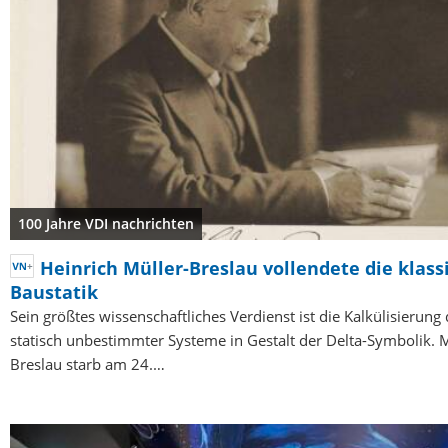
100 Jahre VDI nachrichten
Heinrich Müller-Breslau vollendete die klass
Baustatik
Sein größtes wissenschaftliches Verdienst ist die Kalkülisierung
statisch unbestimmter Systeme in Gestalt der Delta-Symbolik. M
Breslau starb am 24.…