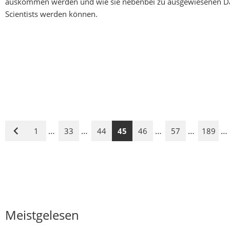
auskommen werden und wie sie nebenbei zu ausgewiesenen D
Scientists werden können.
…
…
…
…
…
1
33
44
45
46
57
189
Vorige
Seite
Meistgelesen