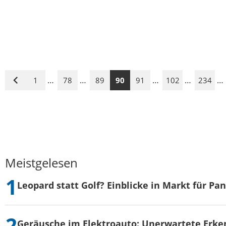
…
…
…
…
…
1
78
89
90
91
102
234
Vorige
Seite
Meistgelesen
Leopard statt Golf? Einblicke in Markt für Pa
Geräusche im Elektroauto: Unerwartete Erke