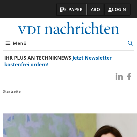
E-PAPER
ABO
LOGIN
VDI-
Nachri
Menü
Suc
öff
IHR PLUS AN TECHNIKNEWS
Jetzt Newsletter
kostenfrei ordern!
Besuchen
Besuc
Sie
Sie
uns
uns
Startseite
bei
bei
LinkedIn
Faceb