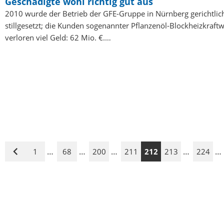
Geschädigte wohl richtig gut aus
2010 wurde der Betrieb der GFE-Gruppe in Nürnberg gerichtlic
stillgesetzt; die Kunden sogenannter Pflanzenöl-Blockheizkraft
verloren viel Geld: 62 Mio. €.…
…
…
…
…
…
1
68
200
211
212
213
224
Vorige
Seite