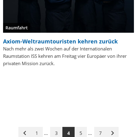
Raumfahrt
Axiom-Weltraumtouristen kehren zurück
Nach mehr als zwei Wochen auf der Internationalen
Raumstation ISS kehren am Freitag vier Europäer von ihrer
privaten Mission zurück.
…
…
1
3
4
5
7
Vorige
Nächste