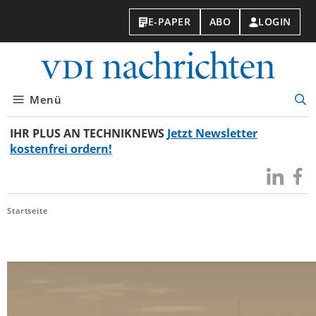
E-PAPER
ABO
LOGIN
VDI-
Nachri
Menü
Suc
öff
IHR PLUS AN TECHNIKNEWS
Jetzt Newsletter
kostenfrei ordern!
Besuchen
Besuc
Sie
Sie
uns
uns
Startseite
bei
bei
LinkedIn
Faceb