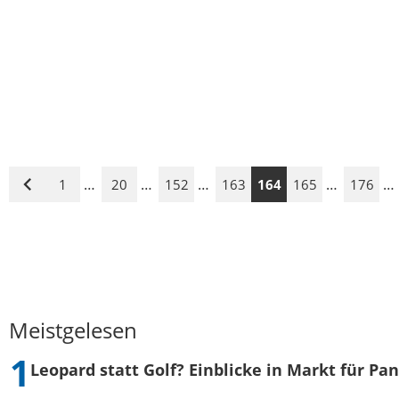
…
…
…
…
…
1
20
152
163
164
165
176
Vorige
Seite
Meistgelesen
Leopard statt Golf? Einblicke in Markt für Pa