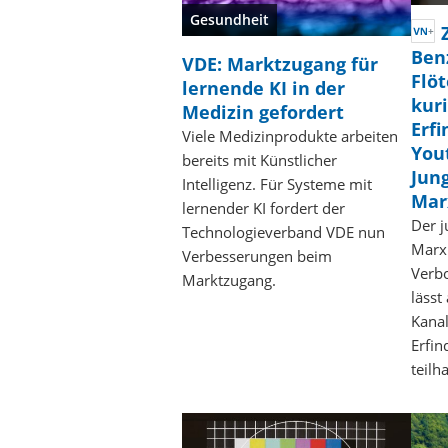
Gesundheit
Ben
VDE: Marktzugang für
Flöt
lernende KI in der
kur
Medizin gefordert
Erf
Viele Medizinprodukte arbeiten
You
bereits mit Künstlicher
Jun
Intelligenz. Für Systeme mit
Mar
lernender KI fordert der
Der j
Technologieverband VDE nun
Marx 
Verbesserungen beim
Verb
Marktzugang.
lässt
Kanal
Erfi
teilh