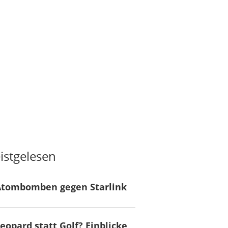
istgelesen
Atombomben gegen Starlink
eopard statt Golf? Einblicke