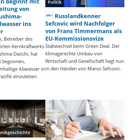
an beginnt mit
Politik
leitung von
Russlandkenner
ushima-
Sefcovic wird Nachfolger
lwasser ins
von Frans Timmermans als
r
EU-Kommissionsvize
, Betreiber des
Stabwechsel beim Green Deal. Der
örten Kernkraftwerks
klimagerechte Umbau von
hima Daiichi, hat
Wirtschaft und Gesellschaft liegt nun
t begonnen,
in den Händen von Maros Sefcovic.
umhaltige Abwässer in
azifik einzuleiten.
hnikgeschichte