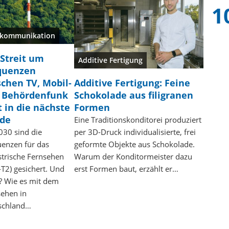
ekommunikation
 Streit um
Additive Fertigung
quenzen
Additive Fertigung: Feine
schen TV, Mobil-
Schokolade aus filigranen
 Behördenfunk
Formen
 in die nächste
de
Eine Traditionskonditorei produziert
per 3D-Druck individualisierte, frei
030 sind die
geformte Objekte aus Schokolade.
enzen für das
Warum der Konditormeister dazu
strische Fernsehen
erst Formen baut, erzählt er…
T2) gesichert. Und
? Wie es mit dem
sehen in
schland…