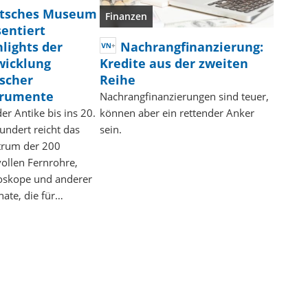
tsches Museum
Finanzen
sentiert
Nachrangfinanzierung:
lights der
Kredite aus der zweiten
wicklung
Reihe
ischer
trumente
Nachrangfinanzierungen sind teuer,
können aber ein rettender Anker
er Antike bis ins 20.
sein.
undert reicht das
trum der 200
ollen Fernrohre,
oskope und anderer
ate, die für…