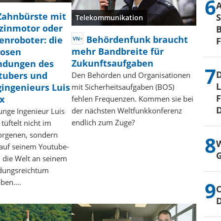
Zahnbürste mit
S
Telekommunikation
zinmotor oder
B
Behördenfunk braucht
enroboter: die
mehr Bandbreite für
iosen
Zukunftsaufgaben
indungen des
D
tubers und
Den Behörden und Organisationen
L
gingenieurs Luis
mit Sicherheitsaufgaben (BOS)
F
x
fehlen Frequenzen. Kommen sie bei
D
der nächsten Weltfunkkonferenz
unge Ingenieur Luis
endlich zum Zuge?
tüftelt nicht im
orgenen, sondern
W
 auf seinem Youtube-
G
 die Welt an seinem
ndungsreichtum
aben.…
C