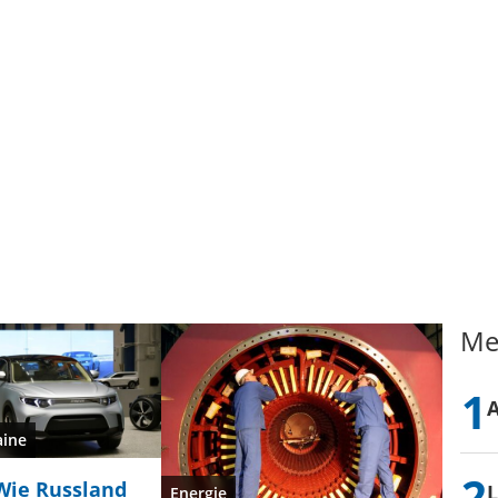
Me
aine
Wie Russland
L
Energie