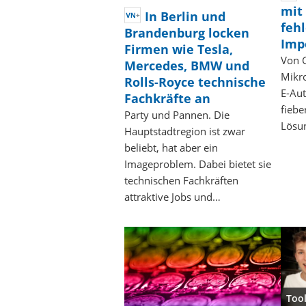
mit
In Berlin und
feh
Brandenburg locken
Imp
Firmen wie Tesla,
Von G
Mercedes, BMW und
Mikro
Rolls-Royce technische
E-Aut
Fachkräfte an
fiebe
Party und Pannen. Die
Lösu
Hauptstadtregion ist zwar
beliebt, hat aber ein
Imageproblem. Dabei bietet sie
technischen Fachkräften
attraktive Jobs und…
Tool