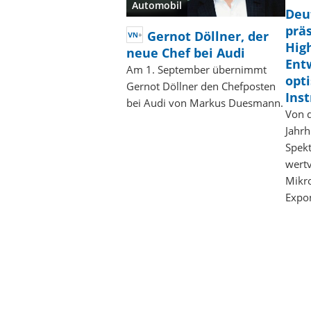
Automobil
Deu
prä
Gernot Döllner, der
High
neue Chef bei Audi
Ent
Am 1. September übernimmt
opt
Gernot Döllner den Chefposten
Ins
bei Audi von Markus Duesmann.
Von d
Jahrh
Spek
wertv
Mikr
Expon