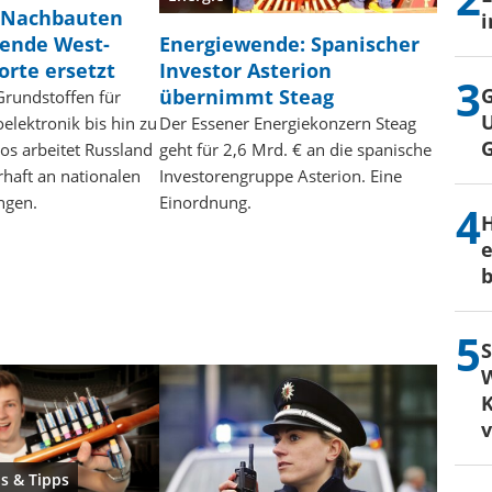
 Nachbauten
i
Energiewende: Spanischer
lende West-
Investor Asterion
orte ersetzt
G
übernimmt Steag
rundstoffen für
U
Der Essener Energiekonzern Steag
elektronik bis hin zu
geht für 2,6 Mrd. € an die spanische
os arbeitet Russland
Investorengruppe Asterion. Eine
rhaft an nationalen
Einordnung.
ngen.
H
e
b
S
W
K
s & Tipps