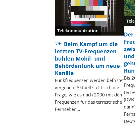
Tel
Telekommunikation
Der
Fre
Beim Kampf um die
zwi
letzten TV-Frequenzen
und
buhlen Mobil- und
geht
Behördenfunk um neue
Run
Kanäle
Bis 2
Funkfrequenzen werden befristet
Frequ
vergeben. Aktuell stellt sich die
terre
Frage, wie es nach 2030 mit den
(DVB-
Frequenzen für das terrestrische
dann
Fernsehen…
Fern
Deut