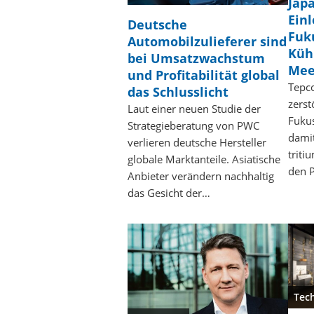
Jap
Ein
Deutsche
Fuk
Automobilzulieferer sind
Küh
bei Umsatzwachstum
Mee
und Profitabilität global
Tepco
das Schlusslicht
zerst
Laut einer neuen Studie der
Fukus
Strategieberatung von PWC
dami
verlieren deutsche Hersteller
triti
globale Marktanteile. Asiatische
den P
Anbieter verändern nachhaltig
das Gesicht der…
Tec