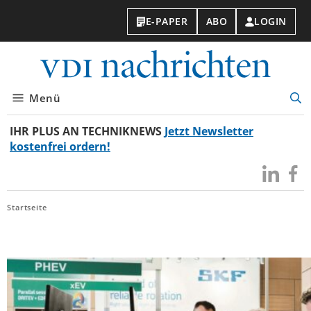
E-PAPER
ABO
LOGIN
VDI-
Nachri
Menü
Suc
öff
IHR PLUS AN TECHNIKNEWS
Jetzt Newsletter
kostenfrei ordern!
Besuchen
Besuc
Sie
Sie
uns
uns
Startseite
bei
bei
LinkedIn
Faceb